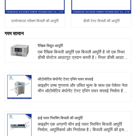
प्रयोगशाला परीक्षण बिजली की आपूर्ति
डीसी टेस्ट बिजली की आपूर्ति
गरम सामान
रैखिक विद्युत आपूर्ति
एक रैखिक बिजली आपूर्ति एक बिजली आपूर्ति है जो एक स्थिर
डीसी वोल्टेज आउटपुट प्रदान करती है। स्थिर डीसी आउटपुट
वोल्टेज प्राप्त करने के लिए इनपुट एसी को रैखिक वोल्टेज
विनियमन तकनीक द्वारा सुधारा, फ़िल्टर और स्थिर किया जाता
है। रैखिक डीसी बिजली आपूर्ति की मुख्य विशेषताएं इस प्रकार
हैं: 1. स्थिरता: रैखिक डीसी बिजली आपूर्ति में उच्च स्थिरता
ऑटोमोटिव कंपोनेंट टेस्ट एजिंग पावर सप्लाई
होती है और यह स्थिर आउटपुट वोल्टेज प्रदान कर सकती है,
काइहोंग उच्च गुणवत्ता और उचित मूल्य के साथ एक पेशेवर नेता
जो उच्च वोल्टेज स्थिरता आवश्यकताओं वाले अनुप्रयोगों के
चीन ऑटोमोटिव कंपोनेंट टेस्ट एजिंग पावर सप्लाई निर्माता है।
लिए उपयुक्त है। 2. कम शोर: रैखिक डीसी विनियमित बिजली
उत्पाद एसी, डीसी संगत इनपुट और विभिन्न सुरक्षा कार्यों के
आपूर्ति के आउटपुट वोल्टेज में कम शोर स्तर होता है, जो उच्च
साथ नरम स्विच नियंत्रण प्रौद्योगिकी को समायोजित करने
शोर आवश्यकताओं जैसे सटीक माप, प्रयोगशाला आदि वाले
वाली उच्च आवृत्ति PWM हार्डवेयर को अपनाता है।
अनुप्रयोगों के लिए उपयुक्त है।
हाई पावर स्विचिंग बिजली की आपूर्ति
काइहोंग एक अग्रणी चीन हाई पावर स्विचिंग बिजली आपूर्ति
निर्माता, आपूर्तिकर्ता और निर्यातक है। बिजली आपूर्ति की इस
श्रृंखला में निरंतर वोल्टेज, निरंतर चालू कार्य मोड स्वचालित