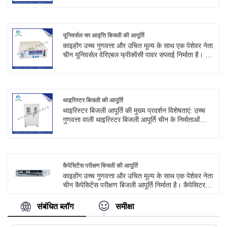
स्विचिंग फ़ंक्शन, ओवरवॉल्टेज संरक्षण सर्किट, अति ताप
संरक्षण सर्किट, शॉर्ट सर्किट संरक्षण फ़ंक्शन है।
यूनिवर्सल चर आवृत्ति बिजली की आपूर्ति
काइहोंग उच्च गुणवत्ता और उचित मूल्य के साथ एक पेशेवर नेता
चीन यूनिवर्सल वेरिएबल फ्रीक्वेंसी पावर सप्लाई निर्माता है। यह
400Hz की आवृत्ति के साथ रक्षा, सैन्य पहचान, वैमानिकी,
नेविगेशन और संचार अनुप्रयोगों का समर्थन कर सकता है।
हमसे संपर्क करने के लिए आपका स्वागत है।
थाइरिस्टर बिजली की आपूर्ति
थाइरिस्टर बिजली आपूर्ति की मुख्य प्रदर्शन विशेषताएं: उच्च
गुणवत्ता वाली थाइरिस्टर बिजली आपूर्ति चीन के निर्माताओं
कैहोंग द्वारा पेश की जाती है। बिजली आपूर्ति की यह श्रृंखला
तीन चरण इनपुट है, अधिकतम उत्पादन शक्ति 1000
किलोवाट तक पहुंच सकती है, इसकी एक पूर्ण सुरक्षा रेखा है,
सटीकता और स्थिरता काफी अच्छी है।
कैपेसिटेंस परीक्षण बिजली की आपूर्ति
काइहोंग उच्च गुणवत्ता और उचित मूल्य के साथ एक पेशेवर नेता
चीन कैपेसिटेंस परीक्षण बिजली आपूर्ति निर्माता है। कैपेसिटर
परीक्षण बिजली आपूर्ति एक डीसी बिजली आपूर्ति है जिसे विशेष
रूप से कैपेसिटर परीक्षण के लिए डिज़ाइन किया गया है। यह
संबंधित ब्लॉग
समीक्षा
स्थिर और समायोज्य डीसी वोल्टेज प्रदान कर सकता है,
जिसका उपयोग कैपेसिटर की भार वहन क्षमता, क्षमता मूल्य और