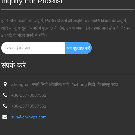
Inquiry For Pricelist
हमारे डीसी बिजली की आपूर्ति, स्विचिंग बिजली की आपूर्ति, चर आवृत्ति बिजली की आपूर्ति,
आदि या मूल्य सूची के बारे में पूछताछ के लिए, कृपया अपना ईमेल हमारे पास छोड़ दें और हम
24 घंटे के भीतर संपर्क में रहेंगे।
संपर्क करें
Zhongnan स्मार्ट सिटी औद्योगिक पार्क, Yizheng सिटी, जिआंगसु प्रांत
+86-13773587351
+86-13773587351
sun@cn-hvps.com