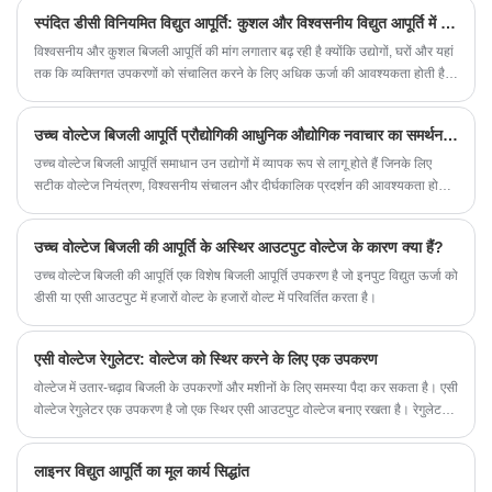
अन्य मापदंडों का परीक्षण करने के लिए किया जा सकता है।
स्पंदित डीसी विनियमित विद्युत आपूर्ति: कुशल और विश्वसनीय विद्युत आपूर्ति में नवीनतम तकनीक
विश्वसनीय और कुशल बिजली आपूर्ति की मांग लगातार बढ़ रही है क्योंकि उद्योगों, घरों और यहां
तक ​​कि व्यक्तिगत उपकरणों को संचालित करने के लिए अधिक ऊर्जा की आवश्यकता होती है।
इसने अधिक उन्नत बिजली आपूर्ति प्रौद्योगिकियों के विकास को प्रेरित किया है, जिनमें से एक
स्पंदित डीसी विनियमित बिजली आपूर्ति (पीडीपीएस) है।
उच्च वोल्टेज बिजली आपूर्ति प्रौद्योगिकी आधुनिक औद्योगिक नवाचार का समर्थन कैसे कर सकती है?
उच्च वोल्टेज बिजली आपूर्ति समाधान उन उद्योगों में व्यापक रूप से लागू होते हैं जिनके लिए
सटीक वोल्टेज नियंत्रण, विश्वसनीय संचालन और दीर्घकालिक प्रदर्शन की आवश्यकता होती
है। वैज्ञानिक अनुसंधान सुविधाओं से लेकर औद्योगिक उपकरणों तक, उन्नत बिजली प्रणालियाँ
दक्षता में सुधार करने और तकनीकी प्रगति का समर्थन करने में मदद करती हैं।
उच्च वोल्टेज बिजली की आपूर्ति के अस्थिर आउटपुट वोल्टेज के कारण क्या हैं?
उच्च वोल्टेज बिजली की आपूर्ति एक विशेष बिजली आपूर्ति उपकरण है जो इनपुट विद्युत ऊर्जा को
डीसी या एसी आउटपुट में हजारों वोल्ट के हजारों वोल्ट में परिवर्तित करता है।
एसी वोल्टेज रेगुलेटर: वोल्टेज को स्थिर करने के लिए एक उपकरण
वोल्टेज में उतार-चढ़ाव बिजली के उपकरणों और मशीनों के लिए समस्या पैदा कर सकता है। एसी
वोल्टेज रेगुलेटर एक उपकरण है जो एक स्थिर एसी आउटपुट वोल्टेज बनाए रखता है। रेगुलेटर
का उपयोग घरों, उद्योगों और यहां तक ​​कि अंतरिक्ष मिशनों सहित कई विद्युत अनुप्रयोगों में किया
जाता है।
लाइनर विद्युत आपूर्ति का मूल कार्य सिद्धांत