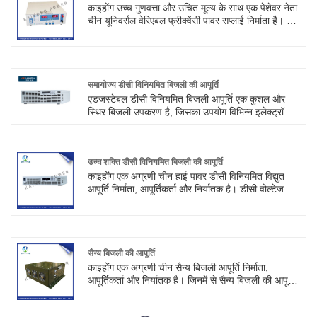
आपूर्ति को जोड़कर, अधिक स्थिरता और कम आउटपुट उतार-
काइहोंग उच्च गुणवत्ता और उचित मूल्य के साथ एक पेशेवर नेता
चढ़ाव प्राप्त किया जा सकता है।
चीन यूनिवर्सल वेरिएबल फ्रीक्वेंसी पावर सप्लाई निर्माता है। यह
400Hz की आवृत्ति के साथ रक्षा, सैन्य पहचान, वैमानिकी,
नेविगेशन और संचार अनुप्रयोगों का समर्थन कर सकता है।
हमसे संपर्क करने के लिए आपका स्वागत है।
समायोज्य डीसी विनियमित बिजली की आपूर्ति
एडजस्टेबल डीसी विनियमित बिजली आपूर्ति एक कुशल और
स्थिर बिजली उपकरण है, जिसका उपयोग विभिन्न इलेक्ट्रॉनिक
उपकरणों और सर्किटों के लिए स्थिर डीसी बिजली प्रदान करने
के लिए किया जाता है। उत्पाद विभिन्न उपकरणों की
आवश्यकताओं को पूरा करने के लिए आउटपुट वोल्टेज और
करंट को समायोजित कर सकता है। यह आलेख समायोज्य
उच्च शक्ति डीसी विनियमित बिजली की आपूर्ति
डीसी विनियमित बिजली आपूर्ति की विशेषताओं और लाभों और
काइहोंग एक अग्रणी चीन हाई पावर डीसी विनियमित विद्युत
विभिन्न अनुप्रयोग परिदृश्यों में इसके अनुप्रयोग का परिचय
आपूर्ति निर्माता, आपूर्तिकर्ता और निर्यातक है। डीसी वोल्टेज
देगा।
स्थिर बिजली आपूर्ति की यह श्रृंखला एक आदर्श वोल्टेज
वर्तमान बिजली आपूर्ति है, जिसका व्यापक रूप से कारखानों,
स्कूलों, अनुसंधान संस्थानों, प्रयोगशालाओं और राष्ट्रीय
अर्थव्यवस्था के विभिन्न विभागों में उपयोग किया जा सकता है।
सैन्य बिजली की आपूर्ति
काइहोंग एक अग्रणी चीन सैन्य बिजली आपूर्ति निर्माता,
आपूर्तिकर्ता और निर्यातक है। जिनमें से सैन्य बिजली की आपूर्ति
मुख्य रूप से अधिक अनुकूलनीय, बेहतर छिपाव, और इसी तरह
है।