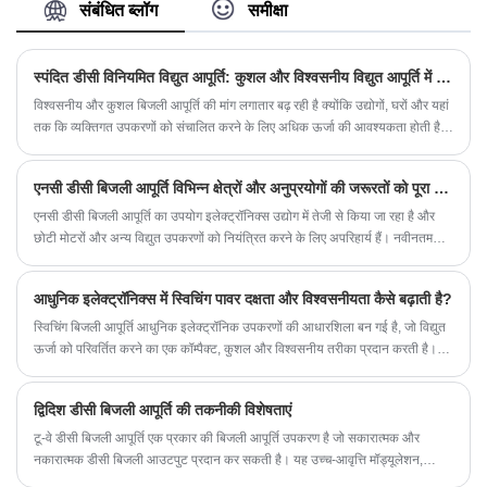
संबंधित ब्लॉग
समीक्षा
स्पंदित डीसी विनियमित विद्युत आपूर्ति: कुशल और विश्वसनीय विद्युत आपूर्ति में नवीनतम तकनीक
विश्वसनीय और कुशल बिजली आपूर्ति की मांग लगातार बढ़ रही है क्योंकि उद्योगों, घरों और यहां
तक ​​कि व्यक्तिगत उपकरणों को संचालित करने के लिए अधिक ऊर्जा की आवश्यकता होती है।
इसने अधिक उन्नत बिजली आपूर्ति प्रौद्योगिकियों के विकास को प्रेरित किया है, जिनमें से एक
स्पंदित डीसी विनियमित बिजली आपूर्ति (पीडीपीएस) है।
एनसी डीसी बिजली आपूर्ति विभिन्न क्षेत्रों और अनुप्रयोगों की जरूरतों को पूरा करती है
एनसी डीसी बिजली आपूर्ति का उपयोग इलेक्ट्रॉनिक्स उद्योग में तेजी से किया जा रहा है और
छोटी मोटरों और अन्य विद्युत उपकरणों को नियंत्रित करने के लिए अपरिहार्य हैं। नवीनतम
एनसी डीसी बिजली आपूर्ति न केवल अधिक विश्वसनीय और ऊर्जा-कुशल है, बल्कि अधिक
उपयोगकर्ता-अनुकूल सुविधाएं भी प्रदान करती है।
आधुनिक इलेक्ट्रॉनिक्स में स्विचिंग पावर दक्षता और विश्वसनीयता कैसे बढ़ाती है?
स्विचिंग बिजली आपूर्ति आधुनिक इलेक्ट्रॉनिक उपकरणों की आधारशिला बन गई है, जो विद्युत
ऊर्जा को परिवर्तित करने का एक कॉम्पैक्ट, कुशल और विश्वसनीय तरीका प्रदान करती है।
पारंपरिक रैखिक बिजली आपूर्ति के विपरीत, स्विचिंग बिजली आपूर्ति आउटपुट वोल्टेज और करंट
को विनियमित करने के लिए उच्च-आवृत्ति स्विचिंग तकनीक का उपयोग करती है, जो ऊर्जा
द्विदिश डीसी बिजली आपूर्ति की तकनीकी विशेषताएं
दक्षता, गर्मी प्रबंधन और आकार में कमी में महत्वपूर्ण लाभ प्रदान करती है।
टू-वे डीसी बिजली आपूर्ति एक प्रकार की बिजली आपूर्ति उपकरण है जो सकारात्मक और
नकारात्मक डीसी बिजली आउटपुट प्रदान कर सकती है। यह उच्च-आवृत्ति मॉड्यूलेशन,
रूपांतरण, स्विचिंग और अन्य तकनीकों को अपनाता है, जो वोल्टेज, करंट, पावर और अन्य