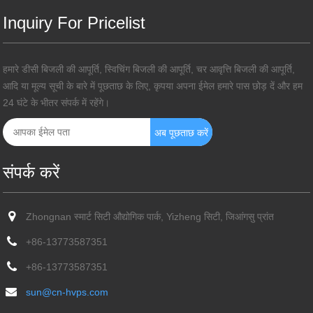
Inquiry For Pricelist
हमारे डीसी बिजली की आपूर्ति, स्विचिंग बिजली की आपूर्ति, चर आवृत्ति बिजली की आपूर्ति,
आदि या मूल्य सूची के बारे में पूछताछ के लिए, कृपया अपना ईमेल हमारे पास छोड़ दें और हम
24 घंटे के भीतर संपर्क में रहेंगे।
संपर्क करें
Zhongnan स्मार्ट सिटी औद्योगिक पार्क, Yizheng सिटी, जिआंगसु प्रांत
+86-13773587351
+86-13773587351
sun@cn-hvps.com