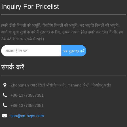
Inquiry For Pricelist
हमारे डीसी बिजली की आपूर्ति, स्विचिंग बिजली की आपूर्ति, चर आवृत्ति बिजली की आपूर्ति,
आदि या मूल्य सूची के बारे में पूछताछ के लिए, कृपया अपना ईमेल हमारे पास छोड़ दें और हम
24 घंटे के भीतर संपर्क में रहेंगे।
संपर्क करें
Zhongnan स्मार्ट सिटी औद्योगिक पार्क, Yizheng सिटी, जिआंगसु प्रांत
+86-13773587351
+86-13773587351
sun@cn-hvps.com