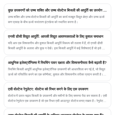
तक आंख की शक्ति, वोल्टेज और वर्तमान को लगातार
समायोज्य, दीर्घकालिक पूर्ण लोड निरंतर स्थिर काम कर सकते
कुछ उपकरणों को उच्च शक्ति और उच्च वोल्टेज बिजली की आपूर्ति का उपयोग क्यों करना पड़ता है?
हैं।
उच्च शक्ति और उच्च वोल्टेज बिजली की आपूर्ति का कार्य मजबूत विद्युत क्षेत्र और उच्च ऊर्जा
कण प्रवाह के बीच ऊर्जा रूपांतरण इंटरफ़ेस को स्थापित करना है।
एनसी डीसी विद्युत आपूर्ति: आपकी विद्युत आवश्यकताओं के लिए कुशल समाधान
यदि आप एक विश्वसनीय और कुशल बिजली आपूर्ति विकल्प की तलाश में हैं, तो एनसी डीसी
बिजली आपूर्ति के अलावा और कुछ न देखें। इस बिजली आपूर्ति में कई विशेषताएं हैं जो इसे कई
अलग-अलग अनुप्रयोगों के लिए सही विकल्प बनाती हैं।
आधुनिक इलेक्ट्रॉनिक्स में स्विचिंग पावर दक्षता और विश्वसनीयता कैसे बढ़ाती है?
स्विचिंग बिजली आपूर्ति आधुनिक इलेक्ट्रॉनिक उपकरणों की आधारशिला बन गई है, जो विद्युत
ऊर्जा को परिवर्तित करने का एक कॉम्पैक्ट, कुशल और विश्वसनीय तरीका प्रदान करती है।
पारंपरिक रैखिक बिजली आपूर्ति के विपरीत, स्विचिंग बिजली आपूर्ति आउटपुट वोल्टेज और करंट
को विनियमित करने के लिए उच्च-आवृत्ति स्विचिंग तकनीक का उपयोग करती है, जो ऊर्जा
एसी वोल्टेज रेगुलेटर: वोल्टेज को स्थिर करने के लिए एक उपकरण
दक्षता, गर्मी प्रबंधन और आकार में कमी में महत्वपूर्ण लाभ प्रदान करती है।
वोल्टेज में उतार-चढ़ाव बिजली के उपकरणों और मशीनों के लिए समस्या पैदा कर सकता है। एसी
वोल्टेज रेगुलेटर एक उपकरण है जो एक स्थिर एसी आउटपुट वोल्टेज बनाए रखता है। रेगुलेटर
का उपयोग घरों, उद्योगों और यहां तक ​​कि अंतरिक्ष मिशनों सहित कई विद्युत अनुप्रयोगों में किया
जाता है।