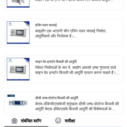
निर्माता, आपूर्तिकर्ता और निर्यातक है। केएच-एसएस बड़ी शक्ति
डीसी थाइरिस्टर बिजली आपूर्ति में उच्च सटीकता, स्थिरता और
अन्य उत्कृष्ट इलेक्ट्रॉनिक विशेषताएं हैं।
एजिंग पावर सप्लाई
काइहोंग एक अग्रणी चीन एजिंग पावर सप्लाई निर्माता,
आपूर्तिकर्ता और निर्यातक है।
दोहरे चैनल डीसी उम्र बढ़ने बिजली की आपूर्ति की विशेषताएं
1. उन्नत समायोजन तकनीक अपनाई जाती है
2. इसमें उच्च स्थिरता, कम तरंग वोल्टेज और लंबे समय तक
लगातार काम करने के फायदे हैं
साइन वेव इन्वर्टर बिजली की आपूर्ति
पेशेवर निर्माताओं के रूप में, काहोंग आपको उच्च गुणवत्ता वाले
साइन वेव इन्वर्टर बिजली की आपूर्ति प्रदान करना चाहते हैं।
प्रत्यावर्ती धारा परिपथ में दिष्ट धारा इन्वर्टर को इन्वर्टर विद्युत
आपूर्ति कहा जाता है।
डीसी उच्च वोल्टेज बिजली की आपूर्ति
केएच-डीकेजी/एसकेजी श्रृंखला डीसी उच्च-वोल्टेज बिजली की
आपूर्ति केएच-डीके/एसके बिजली आपूर्ति की विशेषताओं के
अलावा, लेकिन इसमें उच्च आउटपुट वोल्टेज की विशेषताएं भी
हैं, हम ग्राहकों की आवश्यकताओं के अनुसार अल्ट्रा-हाई
संबंधित ब्लॉग
समीक्षा
वोल्टेज (100000V तक) बिजली की आपूर्ति, 60 किलोवाट