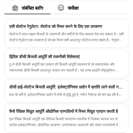
तीन चरण इनपुट है, अधिकतम उत्पादन शक्ति 1000
किलोवाट तक पहुंच सकती है, इसकी एक पूर्ण सुरक्षा रेखा है,
संबंधित ब्लॉग
समीक्षा
सटीकता और स्थिरता काफी अच्छी है।
एसी वोल्टेज रेगुलेटर: वोल्टेज को स्थिर करने के लिए एक उपकरण
वोल्टेज में उतार-चढ़ाव बिजली के उपकरणों और मशीनों के लिए समस्या पैदा कर सकता है। एसी
वोल्टेज रेगुलेटर एक उपकरण है जो एक स्थिर एसी आउटपुट वोल्टेज बनाए रखता है। रेगुलेटर
का उपयोग घरों, उद्योगों और यहां तक ​​कि अंतरिक्ष मिशनों सहित कई विद्युत अनुप्रयोगों में किया
जाता है।
द्विदिश डीसी बिजली आपूर्ति की तकनीकी विशेषताएं
टू-वे डीसी बिजली आपूर्ति एक प्रकार की बिजली आपूर्ति उपकरण है जो सकारात्मक और
नकारात्मक डीसी बिजली आउटपुट प्रदान कर सकती है। यह उच्च-आवृत्ति मॉड्यूलेशन,
रूपांतरण, स्विचिंग और अन्य तकनीकों को अपनाता है, जो वोल्टेज, करंट, पावर और अन्य
मापदंडों के नियंत्रण और विनियमन का एहसास कर सकता है, ताकि विभिन्न अनुप्रयोग
डीसी हाई-वोल्टेज बिजली आपूर्ति: इलेक्ट्रॉनिक्स उद्योग में क्रांति लाने वाली नई तकनीक
वातावरणों की बिजली आवश्यकताओं को पूरा किया जा सके।
हाल के वर्षों में, इलेक्ट्रॉनिक्स उद्योग में तेजी से वृद्धि हुई है, नवीन गैजेट्स की मांग बढ़ रही है।
कैसे रैखिक विद्युत आपूर्ति औद्योगिक प्रणालियों में स्थिर विद्युत प्रदान करती है
एक रैखिक बिजली आपूर्ति एक मौलिक बिजली रूपांतरण तकनीक है जिसका व्यापक रूप से
सटीक इलेक्ट्रॉनिक्स, औद्योगिक उपकरण, प्रयोगशाला उपकरणों और संचार प्रणालियों में
उपयोग किया जाता है। यह आलेख बताता है कि एक रैखिक बिजली आपूर्ति कैसे काम करती है,