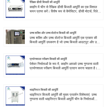
है।
रैखिक डीसी बिजली की आपूर्ति
काहोंग में चीन से रैखिक डीसी बिजली आपूर्ति का एक विशाल
चयन प्राप्त करें। विशेष रूप से कैपेसिटर, डीसी मोटर्स, रिले,
इलेक्ट्रोप्लेटिंग, ऑक्सीकरण, वैद्युतकणसंचलन,
इलेक्ट्रोलिसिस, जंग, सक्षम करने, जल उपचार और अन्य
उपकरणों में, उपकरण निर्माताओं को बहुत व्यापक रूप से बढ़ावा
दिया गया है, कॉलेजों और विश्वविद्यालयों में, अनुसंधान संस्थानों
ने भी बहुत प्रशंसा हासिल की है।
उच्च शक्ति और उच्च वोल्टेज बिजली की आपूर्ति
उच्च शक्ति और उच्च वोल्टेज बिजली आपूर्ति एक प्रकार की
बिजली आपूर्ति उपकरण है जो उच्च बिजली आउटपुट और उच्च
वोल्टेज आउटपुट प्रदान कर सकती है। इसका उपयोग
आमतौर पर उच्च वोल्टेज और उच्च शक्ति की आवश्यकता वाले
अनुप्रयोगों में किया जाता है, जैसे वैज्ञानिक अनुसंधान प्रयोग,
औद्योगिक उत्पादन और चिकित्सा उपकरण।
प्रयोगशाला परीक्षण बिजली की आपूर्ति
पेशेवर निर्माताओं के रूप में, काहोंग आपको उच्च गुणवत्ता वाली
प्रयोगशाला परीक्षण बिजली आपूर्ति प्रदान करना चाहता है।
और हम आपको सबसे अच्छी बिक्री के बाद सेवा और समय पर
डिलीवरी प्रदान करेंगे। हम उच्च शक्ति समायोज्य रैखिक डीसी
बिजली की आपूर्ति और उच्च आवृत्ति स्विच समायोज्य बिजली की
आपूर्ति भी प्रदान करते हैं।
थाइरिस्टर बिजली की आपूर्ति
थाइरिस्टर बिजली आपूर्ति की मुख्य प्रदर्शन विशेषताएं: उच्च
गुणवत्ता वाली थाइरिस्टर बिजली आपूर्ति चीन के निर्माताओं
कैहोंग द्वारा पेश की जाती है। बिजली आपूर्ति की यह श्रृंखला