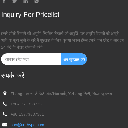
Inquiry For Pricelist
हमारे डीसी बिजली की आपूर्ति, स्विचिंग बिजली की आपूर्ति, चर आवृत्ति बिजली की आपूर्ति,
आदि या मूल्य सूची के बारे में पूछताछ के लिए, कृपया अपना ईमेल हमारे पास छोड़ दें और हम
24 घंटे के भीतर संपर्क में रहेंगे।
संपर्क करें
Zhongnan स्मार्ट सिटी औद्योगिक पार्क, Yizheng सिटी, जिआंगसु प्रांत
+86-13773587351
+86-13773587351
sun@cn-hvps.com