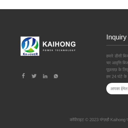
Inquiry
हमारे डीसी बिज
चर आवृत्ति बिजल
पूछताछ के लिए
हम 24 घंटे के भ
कॉपीराइट © 2023 यंग्ज़हौ Kaihong पावर 