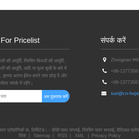
 For Pricelist
संपर्क करें
Zhongnan स्मार्ट
ली की आपूर्ति, स्विचिंग बिजली की आपूर्ति,
ी की आपूर्ति, आदि या मूल्य सूची के बारे में
+86-1377358
, कृपया अपना ईमेल हमारे पास छोड़ दें और
+86-1377358
ीतर संपर्क में रहेंगे।
sun@cn-hvp
प्रौद्योगिकी कं, लिमिटेड। - डीसी पावर सप्लाई, स्विचिंग पावर सप्लाई, वेरिएबल फ्रीक्व
लिंक
|
Sitemap
|
RSS
|
XML
|
Privacy Policy