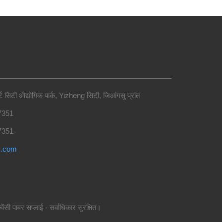
 सिटी औद्योगिक पार्क, Yizheng सिटी, जिआंगसु प्रांत
7351
7351
s.com
ेंसी पावर सप्लाई - सर्वाधिकार सुरक्षित।