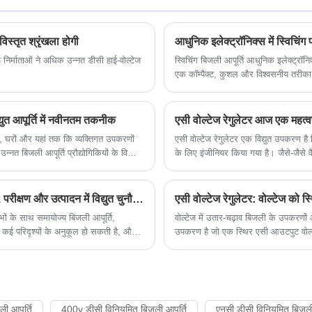
चिकित्सा उपकरण।
विस्तृत श्रृंखला होगी
आधुनिक इलेक्ट्रॉनिक्स में स्विचिंग
 निर्माताओं ने अधिक उन्नत डीसी हाई-वोल्टेज
स्विचिंग बिजली आपूर्ति आधुनिक इलेक्ट्रॉ
एक कॉम्पैक्ट, कुशल और विश्वसनीय तरीका प
आपूर्ति आउटपुट वोल्टेज और करंट को विनि
दक्षता, गर्मी प्रबंधन और आकार में कमी में 
्युत आपूर्ति में नवीनतम तकनीक
एसी वोल्टेज रेगुलेटर आज एक महत्वपूर
ं, घरों और यहां तक ​​कि व्यक्तिगत उपकरणों
एसी वोल्टेज रेगुलेटर एक विद्युत उपकरण है
त बिजली आपूर्ति प्रौद्योगिकियों के विकास
के लिए इंजीनियर किया गया है। जैसे-जैसे 
पीएस) है।
उपकरण, संचार नेटवर्क और सटीक विनिर्माण पर
एडजस्टेबल विद्युत आपूर्तियाँ इलेक्ट्रॉनिक्स अनुसंधान एवं विकास, परीक्षण और उत्पादन में विद्युत चुनौतियों का समाधान कैसे करती हैं?
एसी वोल्टेज रेगुलेटर: वोल्टेज को
ों के साथ समायोज्य बिजली आपूर्ति,
वोल्टेज में उतार-चढ़ाव बिजली के उपकरणों
ै, कई परिदृश्यों के अनुकूल हो सकती है, और
उपकरण है जो एक स्थिर एसी आउटपुट वोल्टेज
कर सकती है।
मिशनों सहित कई विद्युत अनुप्रयोगों में किय
ी आपूर्ति
400v डीसी विनियमित बिजली आपूर्ति
एनसी डीसी विनियमित बिजली 