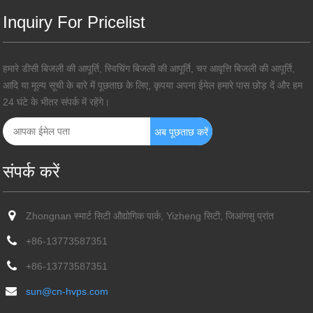
Inquiry For Pricelist
हमारे डीसी बिजली की आपूर्ति, स्विचिंग बिजली की आपूर्ति, चर आवृत्ति बिजली की आपूर्ति,
आदि या मूल्य सूची के बारे में पूछताछ के लिए, कृपया अपना ईमेल हमारे पास छोड़ दें और हम
24 घंटे के भीतर संपर्क में रहेंगे।
संपर्क करें
Zhongnan स्मार्ट सिटी औद्योगिक पार्क, Yizheng सिटी, जिआंगसु प्रांत
+86-13773587351
+86-13773587351
sun@cn-hvps.com