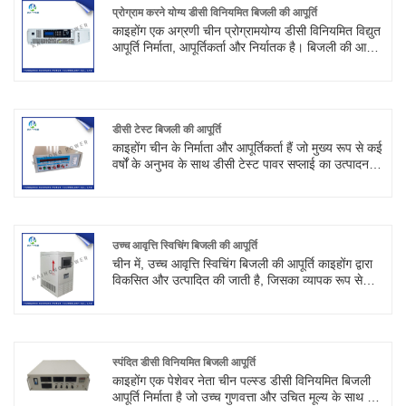
प्रोग्राम करने योग्य डीसी विनियमित बिजली की आपूर्ति
काइहोंग एक अग्रणी चीन प्रोग्रामयोग्य डीसी विनियमित विद्युत
आपूर्ति निर्माता, आपूर्तिकर्ता और निर्यातक है। बिजली की आपूर्ति
का उपयोग हाई-एज टेस्ट, गैस डिस्चार्ज, हाई वोल्टेज ट्यूब
टेस्ट एजिंग के बचाव में किया जा सकता है, अन्य इलेक्ट्रॉनिक
कंपोनेंट्स टेस्ट एजिंग में भी इस्तेमाल किया जा सकता है।
डीसी टेस्ट बिजली की आपूर्ति
काइहोंग चीन के निर्माता और आपूर्तिकर्ता हैं जो मुख्य रूप से कई
वर्षों के अनुभव के साथ डीसी टेस्ट पावर सप्लाई का उत्पादन
करते हैं। डीसी परीक्षण बिजली की आपूर्ति नई ऊर्जा
ऑटोमोबाइल उद्योग में मोटर नियंत्रक, ड्राइव मोटर और वाहन
परीक्षण के लिए विकसित एक परीक्षण बिजली आपूर्ति है।
उच्च आवृत्ति स्विचिंग बिजली की आपूर्ति
चीन में, उच्च आवृत्ति स्विचिंग बिजली की आपूर्ति काइहोंग द्वारा
विकसित और उत्पादित की जाती है, जिसका व्यापक रूप से
इलेक्ट्रोलिसिस, वैद्युतकणसंचलन, गलाने, हीटिंग, गठन, जंग,
सीवेज उपचार और अन्य क्षेत्रों में उपयोग किया जाता है।
स्पंदित डीसी विनियमित बिजली आपूर्ति
काइहोंग एक पेशेवर नेता चीन पल्स्ड डीसी विनियमित बिजली
आपूर्ति निर्माता है जो उच्च गुणवत्ता और उचित मूल्य के साथ है।