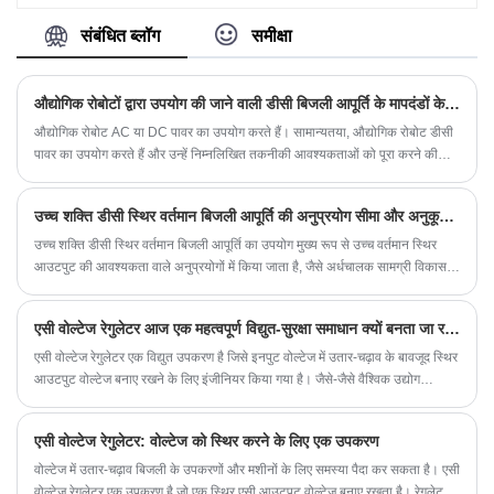
स्पंदित डीसी वोल्टेज विनियमित बिजली आपूर्ति। स्पंदित
इलेक्ट्रोप्लेटिंग की प्रक्रिया में, जब करंट चालू होता है, तो
संबंधित ब्लॉग
समीक्षा
इलेक्ट्रोकेमिकल ध्रुवीकरण बढ़ जाता है, कैथोड क्षेत्र के पास
धातु आयन पूरी तरह से जमा हो जाते हैं, और कोटिंग ठीक और
चमकदार होती है। जब करंट बंद कर दिया जाता है, तो कैथोड
औद्योगिक रोबोटों द्वारा उपयोग की जाने वाली डीसी बिजली आपूर्ति के मापदंडों के लिए तकनीकी आवश्यकताएं क्या हैं?
क्षेत्र के पास डिस्चार्ज आयन प्रारंभिक एकाग्रता में लौट आते
हैं, और एकाग्रता ध्रुवीकरण समाप्त हो जाता है।
औद्योगिक रोबोट AC या DC पावर का उपयोग करते हैं। सामान्यतया, औद्योगिक रोबोट डीसी
पावर का उपयोग करते हैं और उन्हें निम्नलिखित तकनीकी आवश्यकताओं को पूरा करने की
आवश्यकता होती है: 1. उच्च स्थिरता की आवश्यकताएँ: औद्योगिक रोबोटों को पूरे दिन काम
करने की आवश्यकता होती है, इसलिए इसकी बिजली आपूर्ति अत्यधिक स्थिर होनी चाहिए।
उच्च शक्ति डीसी स्थिर वर्तमान बिजली आपूर्ति की अनुप्रयोग सीमा और अनुकूलन आवश्यकताएँ
उच्च शक्ति डीसी स्थिर वर्तमान बिजली आपूर्ति का उपयोग मुख्य रूप से उच्च वर्तमान स्थिर
आउटपुट की आवश्यकता वाले अनुप्रयोगों में किया जाता है, जैसे अर्धचालक सामग्री विकास,
इलेक्ट्रॉन बीम वेल्डिंग, वेल्डिंग, इलेक्ट्रोलिसिस, ऑटोक्लेविंग इत्यादि। साथ ही, इसका
व्यापक रूप से औद्योगिक उत्पादन लाइनों में भी उपयोग किया जाता है , जैसे कि सौर पैनलों,
एसी वोल्टेज रेगुलेटर आज एक महत्वपूर्ण विद्युत-सुरक्षा समाधान क्यों बनता जा रहा है?
एलईडी प्रकाश स्रोतों और अन्य उत्पादन लाइनों का निर्माण, जिन्हें सटीक नियंत्रण की
आवश्यकता होती है।
एसी वोल्टेज रेगुलेटर एक विद्युत उपकरण है जिसे इनपुट वोल्टेज में उतार-चढ़ाव के बावजूद स्थिर
आउटपुट वोल्टेज बनाए रखने के लिए इंजीनियर किया गया है। जैसे-जैसे वैश्विक उद्योग
संवेदनशील इलेक्ट्रॉनिक प्रणालियों-स्वचालन उपकरण, चिकित्सा उपकरण, संचार नेटवर्क और
सटीक विनिर्माण पर निर्भर हो रहे हैं-स्थिर, हस्तक्षेप-मुक्त बिजली की मांग तत्काल हो जाती है।
एसी वोल्टेज रेगुलेटर: वोल्टेज को स्थिर करने के लिए एक उपकरण
वोल्टेज में उतार-चढ़ाव बिजली के उपकरणों और मशीनों के लिए समस्या पैदा कर सकता है। एसी
वोल्टेज रेगुलेटर एक उपकरण है जो एक स्थिर एसी आउटपुट वोल्टेज बनाए रखता है। रेगुलेटर