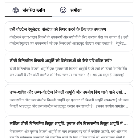
सीवेज उपचार और अन्य क्षेत्रों में उपयोग किया जाता है।
संबंधित ब्लॉग
समीक्षा
एसी वोल्टेज रेगुलेटर: वोल्टेज को स्थिर करने के लिए एक उपकरण
वोल्टेज में उतार-चढ़ाव बिजली के उपकरणों और मशीनों के लिए समस्या पैदा कर सकता है। एसी
वोल्टेज रेगुलेटर एक उपकरण है जो एक स्थिर एसी आउटपुट वोल्टेज बनाए रखता है। रेगुलेटर
का उपयोग घरों, उद्योगों और यहां तक ​​कि अंतरिक्ष मिशनों सहित कई विद्युत अनुप्रयोगों में किया
जाता है।
डीसी विनियमित बिजली आपूर्ति की विशेषताओं को कैसे परिभाषित करें?
डीसी विनियमित बिजली आपूर्ति एक प्रकार की बिजली आपूर्ति है जो एसी को डीसी में परिवर्तित
कर सकती है और डीसी वोल्टेज को स्थिर स्तर पर रख सकती है। यह एक बहुत ही महत्वपूर्ण
बिजली आपूर्ति है और इलेक्ट्रॉनिक उपकरणों के रखरखाव और अनुसंधान में महत्वपूर्ण भूमिका
निभाता है।
उच्च-शक्ति और उच्च-वोल्टेज बिजली आपूर्ति और उपयोग किए जाने वाले उद्योगों की संरचनात्मक विशेषताएं क्या हैं?
उच्च शक्ति और उच्च वोल्टेज बिजली आपूर्ति एक प्रकार की बिजली आपूर्ति उपकरण है जो उच्च
बिजली आउटपुट और उच्च वोल्टेज आउटपुट प्रदान कर सकती है। इसका उपयोग आमतौर
पर उच्च वोल्टेज और उच्च शक्ति की आवश्यकता वाले अनुप्रयोगों में किया जाता है, जैसे
वैज्ञानिक अनुसंधान प्रयोग, औद्योगिक उत्पादन और चिकित्सा उपकरण।
स्पंदित डीसी विनियमित विद्युत आपूर्ति: कुशल और विश्वसनीय विद्युत आपूर्ति में नवीनतम तकनीक
विश्वसनीय और कुशल बिजली आपूर्ति की मांग लगातार बढ़ रही है क्योंकि उद्योगों, घरों और यहां
तक ​​कि व्यक्तिगत उपकरणों को संचालित करने के लिए अधिक ऊर्जा की आवश्यकता होती है।