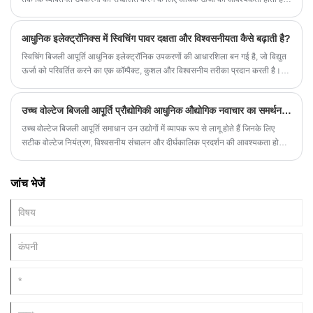
इसने अधिक उन्नत बिजली आपूर्ति प्रौद्योगिकियों के विकास को प्रेरित किया है, जिनमें से एक
स्पंदित डीसी विनियमित बिजली आपूर्ति (पीडीपीएस) है।
आधुनिक इलेक्ट्रॉनिक्स में स्विचिंग पावर दक्षता और विश्वसनीयता कैसे बढ़ाती है?
स्विचिंग बिजली आपूर्ति आधुनिक इलेक्ट्रॉनिक उपकरणों की आधारशिला बन गई है, जो विद्युत
ऊर्जा को परिवर्तित करने का एक कॉम्पैक्ट, कुशल और विश्वसनीय तरीका प्रदान करती है।
पारंपरिक रैखिक बिजली आपूर्ति के विपरीत, स्विचिंग बिजली आपूर्ति आउटपुट वोल्टेज और करंट
को विनियमित करने के लिए उच्च-आवृत्ति स्विचिंग तकनीक का उपयोग करती है, जो ऊर्जा
उच्च वोल्टेज बिजली आपूर्ति प्रौद्योगिकी आधुनिक औद्योगिक नवाचार का समर्थन कैसे कर सकती है?
दक्षता, गर्मी प्रबंधन और आकार में कमी में महत्वपूर्ण लाभ प्रदान करती है।
उच्च वोल्टेज बिजली आपूर्ति समाधान उन उद्योगों में व्यापक रूप से लागू होते हैं जिनके लिए
सटीक वोल्टेज नियंत्रण, विश्वसनीय संचालन और दीर्घकालिक प्रदर्शन की आवश्यकता होती
है। वैज्ञानिक अनुसंधान सुविधाओं से लेकर औद्योगिक उपकरणों तक, उन्नत बिजली प्रणालियाँ
दक्षता में सुधार करने और तकनीकी प्रगति का समर्थन करने में मदद करती हैं।
जांच भेजें