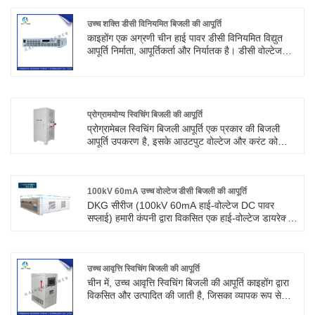
उच्च शक्ति डीसी विनियमित बिजली की आपूर्ति
काइहोंग एक अग्रणी चीन हाई पावर डीसी विनियमित विद्युत
आपूर्ति निर्माता, आपूर्तिकर्ता और निर्यातक है। डीसी वोल्टेज
स्थिर बिजली आपूर्ति की यह श्रृंखला एक आदर्श वोल्टेज
वर्तमान बिजली आपूर्ति है, जिसका व्यापक रूप से कारखानों,
स्कूलों, अनुसंधान संस्थानों, प्रयोगशालाओं और राष्ट्रीय
अर्थव्यवस्था के विभिन्न विभागों में उपयोग किया जा सकता है।
प्रोग्रामयोग्य स्विचिंग बिजली की आपूर्ति
प्रोग्रामेबल स्विचिंग बिजली आपूर्ति एक प्रकार की बिजली
आपूर्ति उपकरण है, इसके आउटपुट वोल्टेज और करंट को
बिजली आपूर्ति के स्वचालित नियंत्रण को समायोजित करने,
महसूस करने के लिए अंतर्निहित डिजिटल नियंत्रक के माध्यम
से प्रोग्राम किया जा सकता है। इस प्रकार की बिजली आपूर्ति
में उच्च दक्षता, अच्छी स्थिरता, उच्च विश्वसनीयता की विशेषताएं
100kV 60mA उच्च वोल्टेज डीसी बिजली की आपूर्ति
हैं, इसका व्यापक रूप से संचार, कंप्यूटर, चिकित्सा, सुरक्षा,
DKG सीरीज (100kV 60mA हाई-वोल्टेज DC पावर
औद्योगिक स्वचालन और अन्य क्षेत्रों में उपयोग किया जाता है।
सप्लाई) हमारी कंपनी द्वारा विकसित एक हाई-वोल्टेज डायरेक्ट
करंट पावर सप्लाई है। यह उत्पाद एक निरंतर वोल्टेज और
निरंतर करंट पावर सप्लाई है, जिसमें डिस्चार्ज प्रोटेक्शन और
सेल्फ-रिकवरी फ़ंक्शन शामिल हैं। इस उत्पाद का संचालन सरल
है, स्थापना सुविधाजनक है, इसमें पूर्ण सुरक्षा सर्किट है, और
उच्च आवृत्ति स्विचिंग बिजली की आपूर्ति
कठोर कार्य वातावरण के लिए उपयुक्त है।
चीन में, उच्च आवृत्ति स्विचिंग बिजली की आपूर्ति काइहोंग द्वारा
विकसित और उत्पादित की जाती है, जिसका व्यापक रूप से
इलेक्ट्रोलिसिस, वैद्युतकणसंचलन, गलाने, हीटिंग, गठन, जंग,