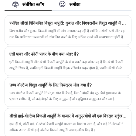
वोल्टेज, करंट और आवृत्ति को नियंत्रित कर सकती है। इसका
संबंधित ब्लॉग
समीक्षा
व्यापक रूप से प्रयोगशाला, औद्योगिक स्वचालन, संचार,
एयरोस्पेस, राष्ट्रीय रक्षा और अन्य क्षेत्रों में उपयोग किया जा
सकता है, जैसे इलेक्ट्रॉनिक घटक परीक्षण, उपकरण अंशांकन,
स्पंदित डीसी विनियमित विद्युत आपूर्ति: कुशल और विश्वसनीय विद्युत आपूर्ति में नवीनतम तकनीक
एनालॉग पावर ग्रिड इत्यादि।
विश्वसनीय और कुशल बिजली आपूर्ति की मांग लगातार बढ़ रही है क्योंकि उद्योगों, घरों और यहां
तक ​​कि व्यक्तिगत उपकरणों को संचालित करने के लिए अधिक ऊर्जा की आवश्यकता होती है।
इसने अधिक उन्नत बिजली आपूर्ति प्रौद्योगिकियों के विकास को प्रेरित किया है, जिनमें से एक
स्पंदित डीसी विनियमित बिजली आपूर्ति (पीडीपीएस) है।
एसी पावर और डीसी पावर के बीच क्या अंतर है?
एसी बिजली आपूर्ति और डीसी बिजली आपूर्ति के बीच सबसे बड़ा अंतर यह है कि डीसी बिजली
आपूर्ति स्थिर है, जबकि एसी बिजली आपूर्ति में एक परिवर्तन चक्र होता है, जबकि डीसी वोल्टेज
स्थिर होता है, और एसी का एक प्रभावी मूल्य होता है। धारा के तापीय प्रभाव के आधार पर,
आम तौर पर एक वोल्टमीटर एक आरएमएस मान को इंगित या मापेगा।
उच्च वोल्टेज विद्युत आपूर्ति के लिए नियंत्रण मोड क्या हैं?
उच्च वोल्टेज बिजली आपूर्ति नियंत्रण मोड विविध हैं, जिनमें दोहरी बंद-लूप जैसे मुख्यधारा के
प्रकार शामिल हैं, जो कई क्षेत्रों के लिए अनुकूल हैं और बुद्धिमान अनुकूलन और एआई
एकीकरण की ओर बढ़ रहे हैं।
डीसी हाई-वोल्टेज बिजली आपूर्ति के बाजार में अनुप्रयोगों की एक विस्तृत श्रृंखला होगी
हाल ही में, डीसी हाई-वोल्टेज बिजली आपूर्ति बाजार का विकास जारी है, और कई निर्माताओं ने
अधिक उन्नत डीसी हाई-वोल्टेज बिजली आपूर्ति उत्पाद लॉन्च किए हैं।