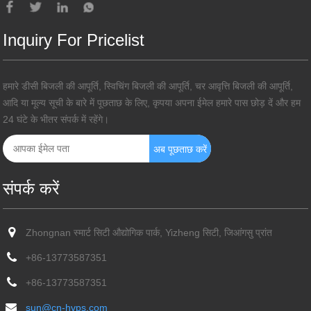
Inquiry For Pricelist
हमारे डीसी बिजली की आपूर्ति, स्विचिंग बिजली की आपूर्ति, चर आवृत्ति बिजली की आपूर्ति,
आदि या मूल्य सूची के बारे में पूछताछ के लिए, कृपया अपना ईमेल हमारे पास छोड़ दें और हम
24 घंटे के भीतर संपर्क में रहेंगे।
संपर्क करें
Zhongnan स्मार्ट सिटी औद्योगिक पार्क, Yizheng सिटी, जिआंगसु प्रांत
+86-13773587351
+86-13773587351
sun@cn-hvps.com