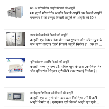
आपूर्ति भी प्रदान करते हैं।
60HZ परिवर्तनीय आवृत्ति बिजली की आपूर्ति
60 हर्ट्ज परिवर्तनीय आवृत्ति बिजली आपूर्ति एक बिजली आपूर्ति
उपकरण है जो इनपुट बिजली आपूर्ति की आवृत्ति को 60 हर्ट्ज
में परिवर्तित कर सकती है। आम तौर पर, 60 हर्ट्ज परिवर्तनीय
आवृत्ति बिजली आपूर्ति में इनपुट पावर आवृत्तियों की एक विस्तृत
श्रृंखला होती है और यह 50 हर्ट्ज या 60 हर्ट्ज जैसी विभिन्न
आवृत्तियों की इनपुट पावर स्वीकार कर सकती है।
उच्च वोल्टेज दोहरी बिजली की आपूर्ति
काइहोंग एक पेशेवर नेता चीन उच्च गुणवत्ता और उचित मूल्य के
साथ उच्च वोल्टेज दोहरी बिजली आपूर्ति निर्माता है। एक उच्च-
वोल्टेज दोहरी बिजली आपूर्ति एक बिजली आपूर्ति प्रणाली है
जिसमें दो स्वतंत्र बिजली इनपुट पथ होते हैं जिनका उपयोग
उच्च-वोल्टेज बिजली आपूर्ति प्रदान करने के लिए किया जाता
है। इसकी मुख्य विशेषता यह है कि इसमें एक अनावश्यक कार्य
यूनिवर्सल चर आवृत्ति बिजली की आपूर्ति
है, यानी, जब एक पावर इनपुट पथ विफल हो जाता है, तो
काइहोंग उच्च गुणवत्ता और उचित मूल्य के साथ एक पेशेवर नेता
सिस्टम के निरंतर और स्थिर संचालन को सुनिश्चित करने के
चीन यूनिवर्सल वेरिएबल फ्रीक्वेंसी पावर सप्लाई निर्माता है। यह
लिए दूसरा पथ स्वचालित रूप से बिजली की आपूर्ति ले सकता
400Hz की आवृत्ति के साथ रक्षा, सैन्य पहचान, वैमानिकी,
है।
नेविगेशन और संचार अनुप्रयोगों का समर्थन कर सकता है।
हमसे संपर्क करने के लिए आपका स्वागत है।
कार्यक्रम नियंत्रित एसी बिजली की आपूर्ति
काइहोंग एक अग्रणी चीन कार्यक्रम नियंत्रित एसी बिजली
आपूर्ति निर्माता है। प्रोग्राम्ड एसी बिजली आपूर्ति एक एसी
बिजली आपूर्ति है जो डिजिटल सिग्नल के माध्यम से आउटपुट